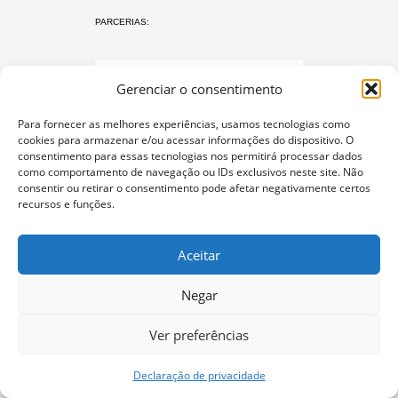
PARCERIAS:
Gerenciar o consentimento
Para fornecer as melhores experiências, usamos tecnologias como
cookies para armazenar e/ou acessar informações do dispositivo. O
consentimento para essas tecnologias nos permitirá processar dados
O protocolo Não é Não
como comportamento de navegação ou IDs exclusivos neste site. Não
consentir ou retirar o consentimento pode afetar negativamente certos
Materiais
recursos e funções.
Glossário
Curso
Aceitar
Perguntas frequentes
Contato
Negar
Ver preferências
Termos de uso
política de privacidade
Site por
hacklab
/
e
Declaração de privacidade