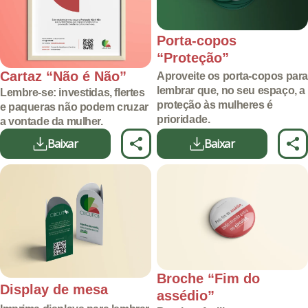
Porta-copos
“Proteção”
Cartaz “Não é Não”
Aproveite os porta-copos para
lembrar que, no seu espaço, a
Lembre-se: investidas, flertes
proteção às mulheres é
e paqueras não podem cruzar
prioridade.
a vontade da mulher.
Baixar
Baixar
Broche “Fim do
Display de mesa
assédio”