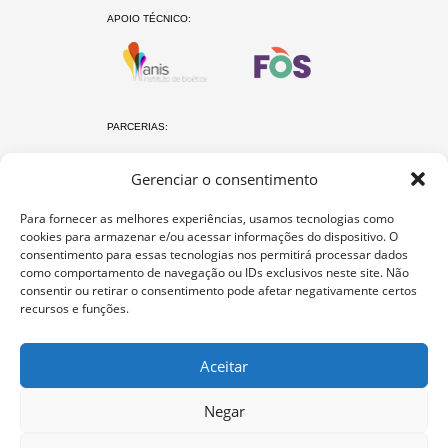
APOIO TÉCNICO:
PARCERIAS:
Gerenciar o consentimento
Para fornecer as melhores experiências, usamos tecnologias como
cookies para armazenar e/ou acessar informações do dispositivo. O
consentimento para essas tecnologias nos permitirá processar dados
como comportamento de navegação ou IDs exclusivos neste site. Não
consentir ou retirar o consentimento pode afetar negativamente certos
O protocolo Não é Não
recursos e funções.
Materiais
Glossário
Aceitar
Curso
Perguntas frequentes
Negar
Contato