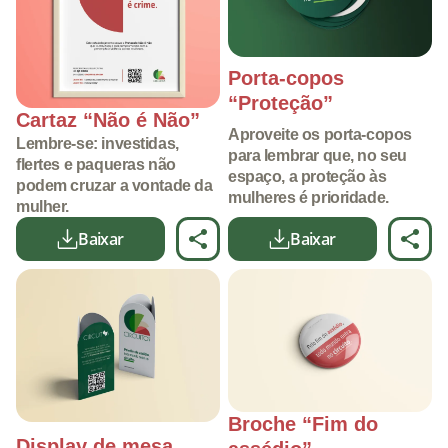
Porta-copos
“Proteção”
Cartaz “Não é Não”
Aproveite os porta-copos
Lembre-se: investidas,
para lembrar que, no seu
flertes e paqueras não
espaço, a proteção às
podem cruzar a vontade da
mulheres é prioridade.
mulher.
Baixar
Baixar
Broche “Fim do
Display de mesa